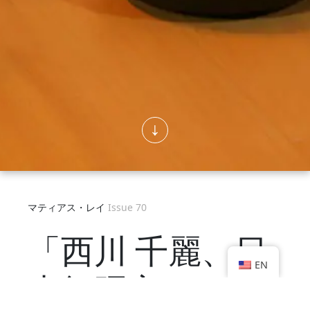
マティアス・レイ
Issue 70
「西川 千麗、日
EN
本舞踊家」