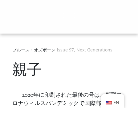
ブルース・オズボーン
Issue 97, Next Generations
親子
2020年に印刷された最後の号は、新型コ
EN
ロナウィルスパンデミックで国際郵便が止ま
ってしまう前に発行されたもので、KJチーム
の若いメンバー2人、タイ・ビルマンとコーデ
ィ・ハウカが編集をした。「次世代」という
テーマはブルース・オズボーンの撮った
親子